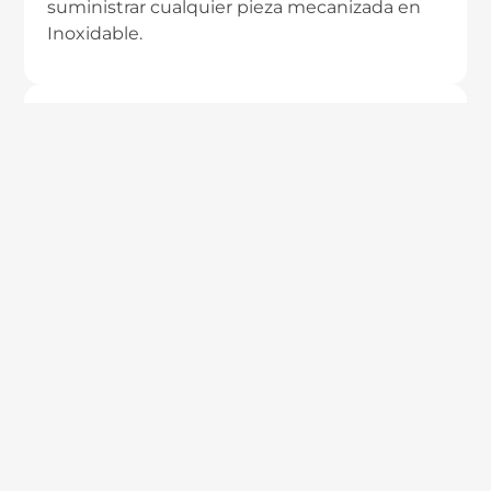
suministrar cualquier pieza mecanizada en
Inoxidable.
Medición de rugosidad
Disponemos de dispositivos propios para la
medición de rugosidad de piezas de Inox.
Mecanizado de plásticos
Llevamos más de 20 años mecanizando todo
tipo de plásticos técnicos.