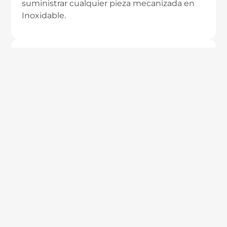
suministrar cualquier pieza mecanizada en
Inoxidable.
Medición de rugosidad
Disponemos de dispositivos propios para la
medición de rugosidad de piezas de Inox.
Mecanizado de plásticos
Llevamos más de 20 años mecanizando todo
tipo de plásticos técnicos.