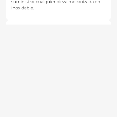
suministrar cualquier pieza mecanizada en
Inoxidable.
Medición de rugosidad
Disponemos de dispositivos propios para la
medición de rugosidad de piezas de Inox.
Mecanizado de plásticos
Llevamos más de 20 años mecanizando todo
tipo de plásticos técnicos.