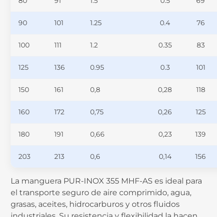
80
91
1.5
0.5
69
90
101
1.25
0.4
76
100
111
1.2
0.35
83
125
136
0.95
0.3
101
150
161
0,8
0,28
118
160
172
0,75
0,26
125
180
191
0,66
0,23
139
203
213
0,6
0,14
156
La manguera PUR-INOX 355 MHF-AS es ideal para
el transporte seguro de aire comprimido, agua,
grasas, aceites, hidrocarburos y otros fluidos
industriales. Su resistencia y flexibilidad la hacen