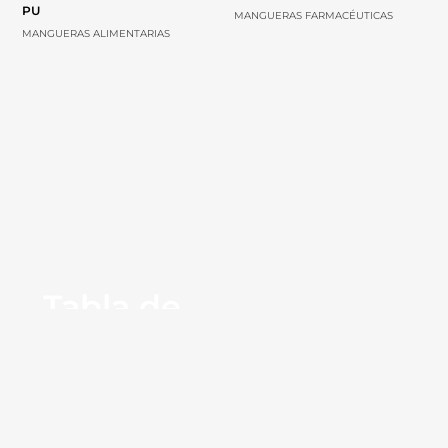
PU
MANGUERAS FARMACÉUTICAS
MANGUERAS ALIMENTARIAS
Tabla de
compatibilidad
química
Mediante la tabla de compatibilidad química