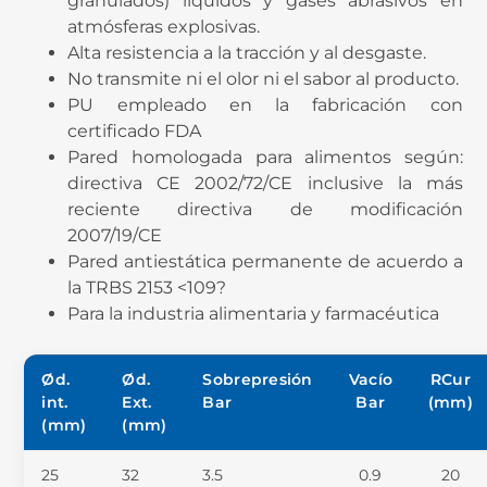
granulados) líquidos y gases abrasivos en
atmósferas explosivas.
Alta resistencia a la tracción y al desgaste.
No transmite ni el olor ni el sabor al producto.
PU empleado en la fabricación con
certificado FDA
Pared homologada para alimentos según:
directiva CE 2002/72/CE inclusive la más
reciente directiva de modificación
2007/19/CE
Pared antiestática permanente de acuerdo a
la TRBS 2153 <109?
Para la industria alimentaria y farmacéutica
Ød.
Ød.
Sobrepresión
Vacío
RCur
int.
Ext.
Bar
Bar
(mm)
(mm)
(mm)
25
32
3.5
0.9
20