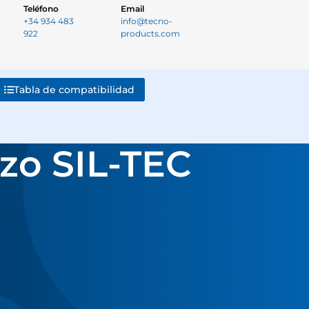
Teléfono
Email
+34 934 483
info@tecno-
922
products.com
Tabla de compatibilidad
rzo SIL-TEC