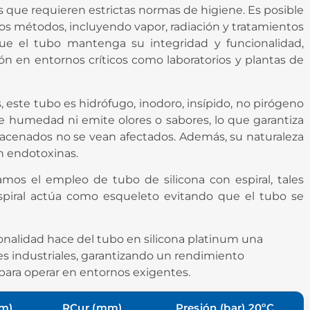
s que requieren estrictas normas de higiene. Es posible
rsos métodos, incluyendo vapor, radiación y tratamientos
ue el tubo mantenga su integridad y funcionalidad,
n en entornos críticos como laboratorios y plantas de
este tubo es hidrófugo, inodoro, insípido, no pirógeno
be humedad ni emite olores o sabores, lo que garantiza
acenados no se vean afectados. Además, su naturaleza
n endotoxinas.
mos el empleo de tubo de silicona con espiral, tales
spiral actúa como esqueleto evitando que el tubo se
ionalidad hace del tubo en silicona platinum una
es industriales, garantizando un rendimiento
 para operar en entornos exigentes.
mm)
RCur (mm)
Presión (bar) 20ºC