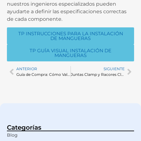
nuestros ingenieros especializados pueden
ayudarte a definir las especificaciones correctas
de cada componente.
TP INSTRUCCIONES PARA LA INSTALACIÓN
DE MANGUERAS
TP GUÍA VISUAL INSTALACIÓN DE
MANGUERAS
ANTERIOR
SIGUIENTE
Guía de Compra: Cómo Validar y Homologar Juntas Clamp, Tubos Farmacéuticos y Válvulas en Instalaciones GMP
Juntas Clamp y Racores Clamp en España: Proveedores, Normativas y Dónde Comprar
Categorías
Blog