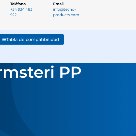
Teléfono
Email
+34 934 483
info@tecno-
922
products.com
Tabla de compatibilidad
rmsteri PP