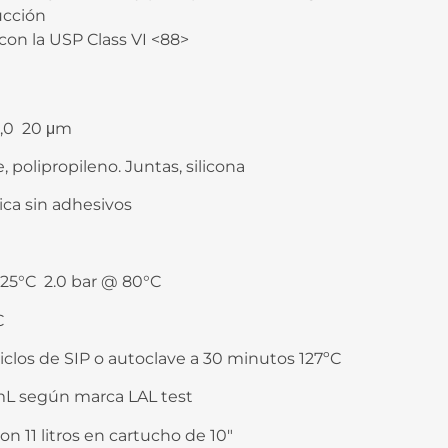
ucción
on la USP Class VI <88>
 5,0 20 μm
 polipropileno. Juntas, silicona
ca sin adhesivos
 25°C 2.0 bar @ 80°C
C
iclos de SIP o autoclave a 30 minutos 127ºC
mL según marca LAL test
 11 litros en cartucho de 10″