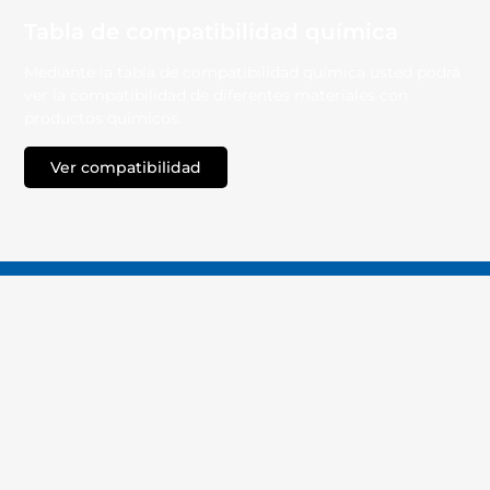
Tabla de compatibilidad química
Mediante la tabla de compatibilidad química usted podrá
ver la compatibilidad de diferentes materiales con
productos químicos.
Ver compatibilidad
TECNO - PRODUCTS