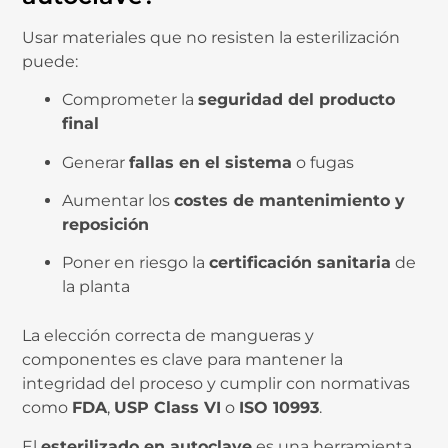
Usar materiales que no resisten la esterilización
puede:
Comprometer la
seguridad del producto
final
Generar
fallas en el sistema
o fugas
Aumentar los
costes de mantenimiento y
reposición
Poner en riesgo la
certificación sanitaria
de
la planta
La elección correcta de mangueras y
componentes es clave para mantener la
integridad del proceso y cumplir con normativas
como
FDA
,
USP Class VI
o
ISO 10993
.
El
esterilizado en autoclave
es una herramienta