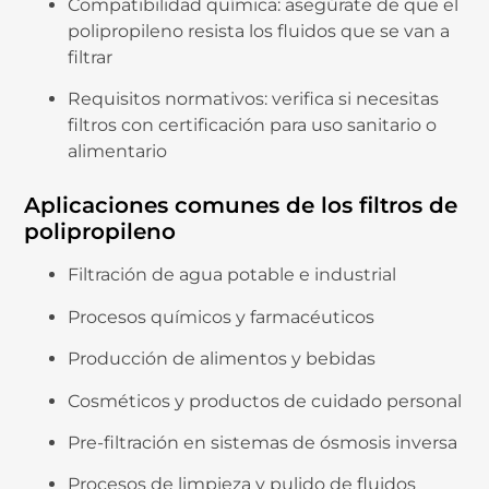
Compatibilidad
química:
asegúrate
de
que
el
polipropileno
resista
los
fluidos
que
se
van
a
filtrar
Requisitos
normativos:
verifica
si
necesitas
filtros
con
certificación
para
uso
sanitario
o
alimentario
Aplicaciones
comunes
de
los
filtros
de
polipropileno
Filtración
de
agua
potable
e
industrial
Procesos
químicos
y
farmacéuticos
Producción
de
alimentos
y
bebidas
Cosméticos
y
productos
de
cuidado
personal
Pre-
filtración
en
sistemas
de
ósmosis
inversa
Procesos
de
limpieza
y
pulido
de
fluidos