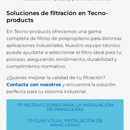
Soluciones
de
filtración
en
Tecno-
products
En
Tecno-
products
ofrecemos
una
gama
completa
de
filtros
de
polipropileno
para
distintas
aplicaciones
industriales.
Nuestro
equipo
técnico
puede
ayudarte
a
seleccionar
el
filtro
ideal
para
tu
proceso,
asegurando
rendimiento,
durabilidad
y
cumplimiento
normativo.
¿
Quieres
mejorar
la
calidad
de
tu
filtración?
Contacta con nosotros
y
encuentra
la
solución
perfecta
para
tu
sistema
industrial.
TP INSTRUCCIONES PARA LA INSTALACIÓN
DE MANGUERAS
TP GUÍA VISUAL INSTALACIÓN DE
MANGUERAS