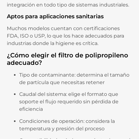
integración
en
todo
tipo
de
sistemas
industriales.
Aptos
para
aplicaciones
sanitarias
Muchos
modelos
cuentan
con
certificaciones
FDA,
ISO
o
USP,
lo
que
los
hace
adecuados
para
industrias
donde
la
higiene
es
crítica.
¿
Cómo
elegir
el
filtro
de
polipropileno
adecuado?
Tipo
de
contaminante:
determina
el
tamaño
de
partícula
que
necesitas
retener
Caudal
del
sistema:
elige
el
formato
que
soporte
el
flujo
requerido
sin
pérdida
de
eficiencia
Condiciones
de
operación:
considera
la
temperatura
y
presión
del
proceso