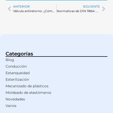
ANTERIOR
SIGUIENTE
Válvula antiretorno: ¿Cómo funcionan y por qué son esenciales en el sector farmacéutico y alimentario?
Normativas de DIN 11864: Garantizando la calidad y seguridad en las conexiones industriales
Categorías
Blog
Conducción
Estanqueidad
Esterilización
Mecanizado de plásticos
Moldeado de elastómeros
Novedades
Varios