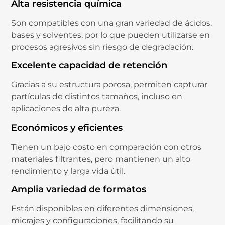
Alta
resistencia
química
Son
compatibles
con
una
gran
variedad
de
ácidos,
bases
y
solventes,
por
lo
que
pueden
utilizarse
en
procesos
agresivos
sin
riesgo
de
degradación.
Excelente
capacidad
de
retención
Gracias
a
su
estructura
porosa,
permiten
capturar
partículas
de
distintos
tamaños,
incluso
en
aplicaciones
de
alta
pureza.
Económicos
y
eficientes
Tienen
un
bajo
costo
en
comparación
con
otros
materiales
filtrantes,
pero
mantienen
un
alto
rendimiento
y
larga
vida
útil.
Amplia
variedad
de
formatos
Están
disponibles
en
diferentes
dimensiones,
micrajes
y
configuraciones,
facilitando
su