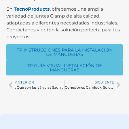
En
TecnoProducts
, ofrecemos una amplia
variedad de juntas Clamp de alta calidad,
adaptadas a diferentes necesidades industriales.
Contáctanos y obtén la solución perfecta para tus
proyectos.
TP INSTRUCCIONES PARA LA INSTALACIÓN
DE MANGUERAS
TP GUÍA VISUAL INSTALACIÓN DE
MANGUERAS
ANTERIOR
SIGUIENTE
¿Qué son las válvulas Saunders y cómo mejoran el control de fluidos en sistemas industriales?
Conexiones Camlock: Soluciones rápidas y seguras para el manejo de líquidos