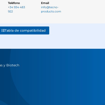
Teléfono
Email
+34 934 483
info@tecno-
922
products.com
Tabla de compatibilidad
as y Biotech