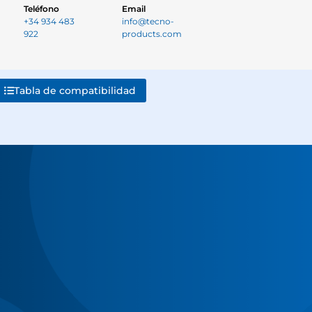
Teléfono
Email
+34 934 483
info@tecno-
922
products.com
Tabla de compatibilidad