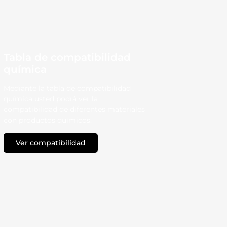
Tabla de compatibilidad
química
Mediante la tabla de compatibilidad
química usted podrá ver la
compatibilidad de diferentes materiales
con productos químicos.
Ver compatibilidad
TECNO - PRODUCTS