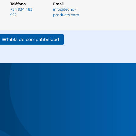
Teléfono
Email
+34 934 483
info@tecno-
922
products.com
Tabla de compatibilidad