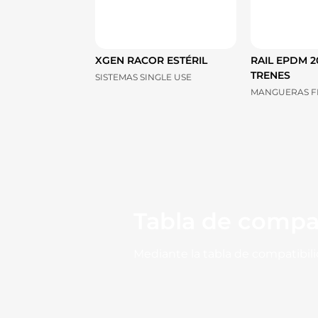
XGEN RACOR ESTÉRIL
RAIL EPDM 2
TRENES
SISTEMAS SINGLE USE
MANGUERAS F
Tabla de compa
Mediante la tabla de compatibil
químicos.
Ver compatibilidad