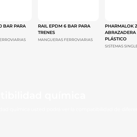
0 BAR PARA
RAIL EPDM 6 BAR PARA
PHARMALOK Z
TRENES
ABRAZADERA
PLÁSTICO
ERROVIARIAS
MANGUERAS FERROVIARIAS
SISTEMAS SINGL
tibilidad química
idad química usted podrá ver la compatibilidad de difer